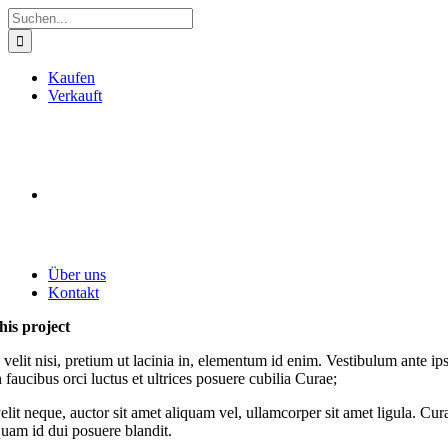
Zum
Suche
Inhalt
nach:
springen
Kaufen
Verkauft
Über uns
Kontakt
his project
velit nisi, pretium ut lacinia in, elementum id enim. Vestibulum ante i
n faucibus orci luctus et ultrices posuere cubilia Curae;
lit neque, auctor sit amet aliquam vel, ullamcorper sit amet ligula. Cur
quam id dui posuere blandit.