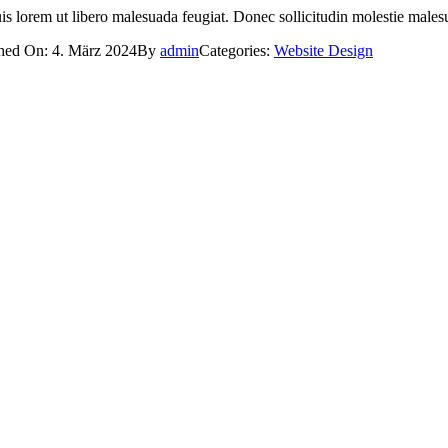
is lorem ut libero malesuada feugiat. Donec sollicitudin molestie males
hed On: 4. März 2024
By
admin
Categories:
Website Design